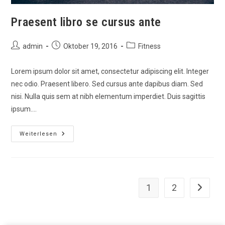
Praesent libro se cursus ante
Beitrags-
Beitrag
Beitrags-
admin
Oktober 19, 2016
Fitness
Autor:
veröffentlicht:
Kategorie:
Lorem ipsum dolor sit amet, consectetur adipiscing elit. Integer
nec odio. Praesent libero. Sed cursus ante dapibus diam. Sed
nisi. Nulla quis sem at nibh elementum imperdiet. Duis sagittis
ipsum.…
Praesent
Weiterlesen
Libro
Se
Cursus
Ante
1
2
Zur näch